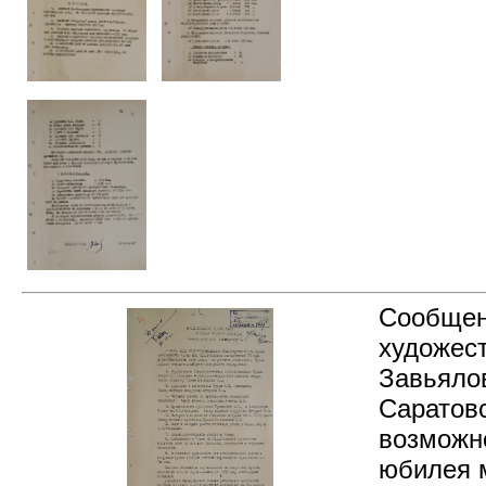
Сообщени
художест
Завьяло
Саратовс
возможно
юбилея 