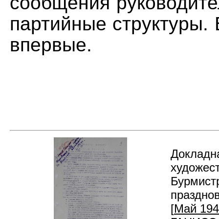
сообщения руководите
партийные структуры.
впервые.
Докладна
художест
Бурмист
празднов
[
Май 1940