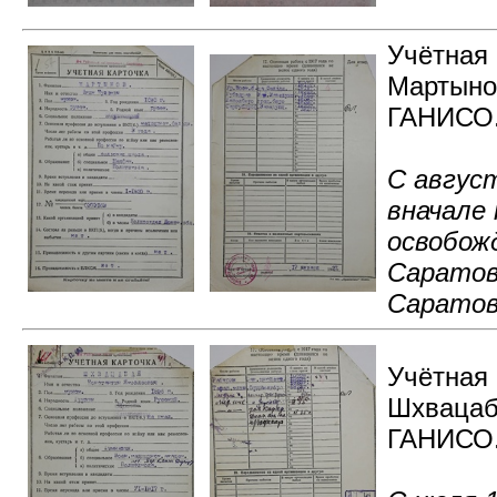
Учётная 
Мартыно
ГАНИСО. 
С август
вначале
освобож
Саратов
Саратов
Учётная 
Шхвацаб
ГАНИСО. 