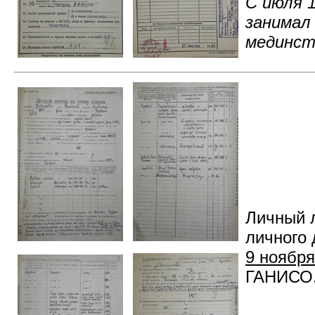
С июля 1
занимал
мединс
Личный л
личного 
9 ноября
ГАНИСО. 