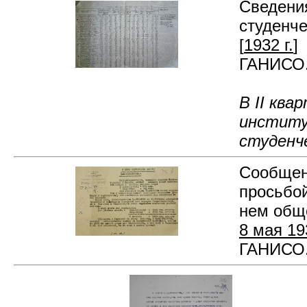
Сведения
студенче
[
1932 г.
]
ГАНИСО. 
В II ква
институ
студенч
Сообщени
просьбо
нем общ
8 мая 193
ГАНИСО. 