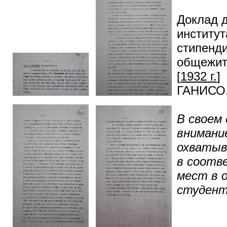
Доклад д
институт
стипенди
общежити
[
1932 г.
]
ГАНИСО. 
В своем
внимани
охватыв
в соотв
мест в 
студент