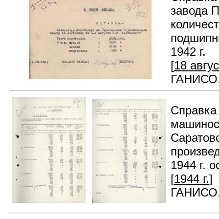
завода П
количес
подшипни
1942 г.
[
18 авгус
ГАНИСО. 
Справка 
машинос
Саратов
произве
1944 г. 
[
1944 г.
]
ГАНИСО. 