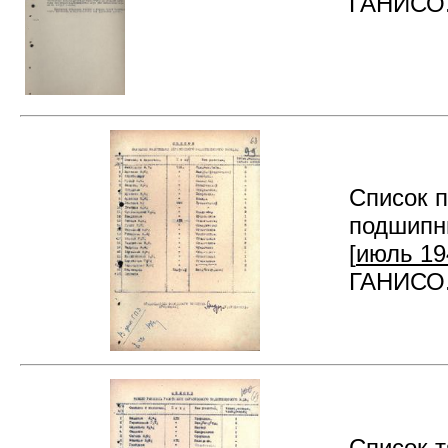
ГАНИСО. 
Список п
подшипни
[
июль 194
ГАНИСО. 
Список т