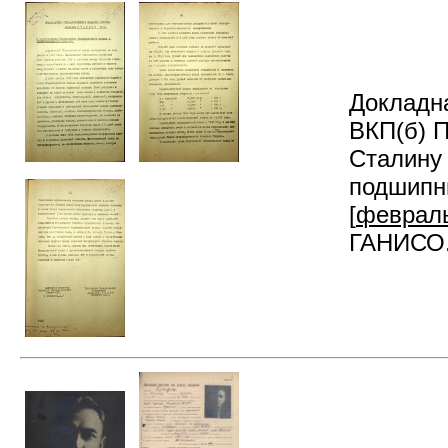
Докладна
ВКП(б) П
Сталину 
подшипни
[
февраль
ГАНИСО. 