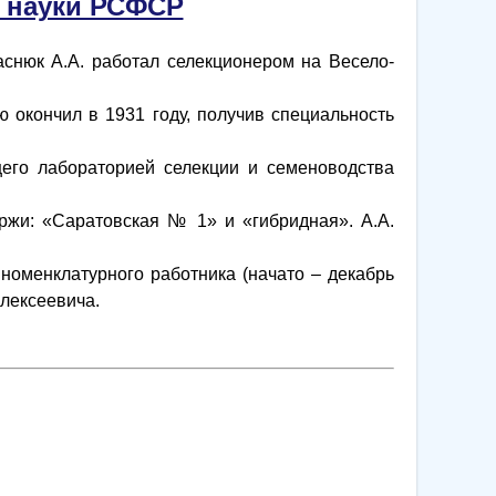
я науки РСФСР
снюк А.А. работал селекционером на Весело-
окончил в 1931 году, получив специальность
го лабораторией селекции и семеноводства
жи: «Саратовская № 1» и «гибридная». А.А.
менклатурного работника (начато – декабрь
Алексеевича.