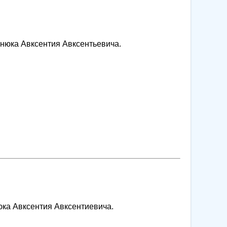
аснюка Авксентия Авксентьевича.
юка Авксентия Авксентиевича.