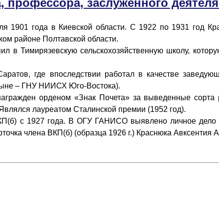
, профессора, заслуженного деятел
901 года в Киевской области. С 1922 по 1931 год Кра
ком районе Полтавской области.
 в Тимирязевскую сельскохозяйственную школу, которую 
атов, где впоследствии работал в качестве заведующе
ныне – ГНУ НИИСХ Юго-Востока).
ражден орденом «Знак Почета» за выведенные сорта р
Являлся лауреатом Сталинской премии (1952 год).
б) с 1927 года. В ОГУ ГАНИСО выявлено личное дело но
 карточка члена ВКП(б) (образца 1926 г.) Краснюка Авксентия 