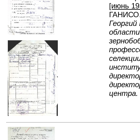
[июнь 193
ГАНИСО. Ф
Георгий
области
зернобоб
професс
селекци
институ
директо
директо
центра.