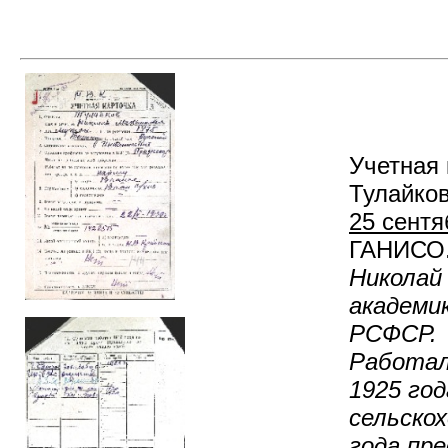
Учетная 
Тулайко
25 сентя
ГАНИСО. Ф
Николай
академи
РСФСР.
Работал
1925 го
сельско
года пр