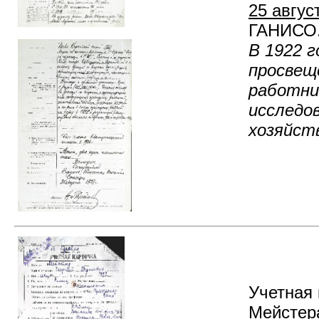
25 август
ГАНИСО. Ф
В 1922 
просвещ
работни
исследов
хозяйст
Учетная 
Мейстера