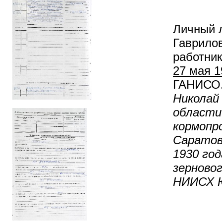
Личный л
Гаврилов
работник
27 мая 1
ГАНИСО. Ф
Николай
области
кормопро
Саратов
1930 го
зерново
НИИСХ Ю