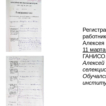
Регистр
работни
Алексея
11 марта 
ГАНИСО. 
Алексей
селекцио
Обучалс
инстит